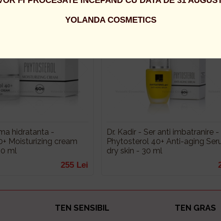
VOR FI PROCESATE INCEPAND CU DATA DE 31 AUGUST
255 Lei
YOLANDA COSMETICS
ema hidratanta -
Dr. Kadir - Ser anti imbatranire -
0+ Moisturizing cream
Phytosterol 40+ Anti-aging Ser
50 ml
dry skin - 30 ml
255 Lei
TEN SENSIBIL
TEN GRAS