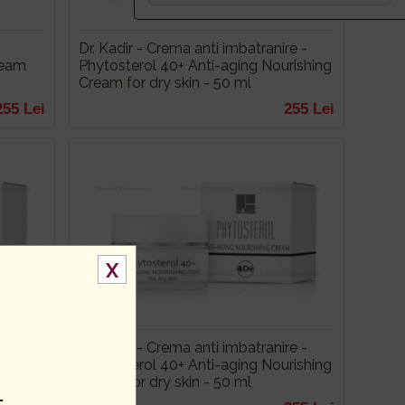
Dr. Kadir - Crema anti imbatranire -
ream
Phytosterol 40+ Anti-aging Nourishing
Cream for dry skin - 50 ml
255 Lei
255 Lei
X
Dr. Kadir - Crema anti imbatranire -
Phytosterol 40+ Anti-aging Nourishing
Cream for dry skin - 50 ml