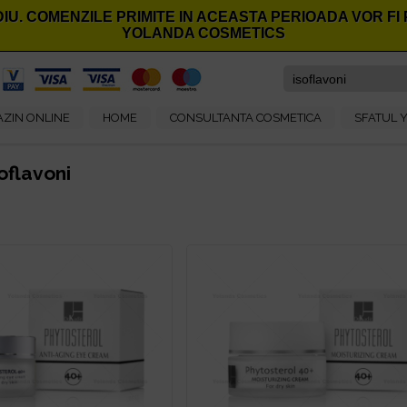
IU. COMENZILE PRIMITE IN ACEASTA PERIOADA VOR F
YOLANDA COSMETICS
ZIN ONLINE
HOME
CONSULTANTA COSMETICA
SFATUL 
oflavoni