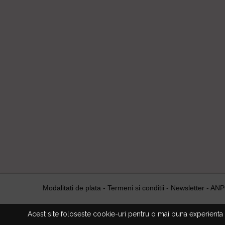
Modalitati de plata
-
Termeni si conditii
-
Newsletter
-
ANP
© 2026 YOLANDA COSMETICS. Unic importator si distribui
Acest site foloseste cookie-uri pentru o mai buna experienta o