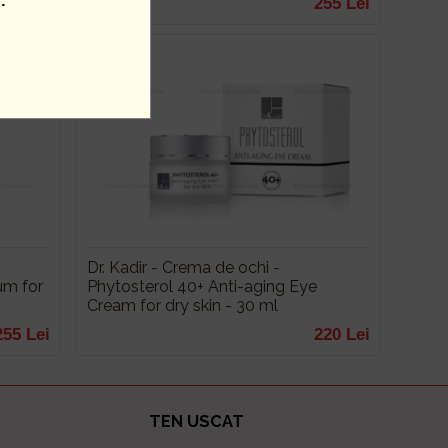
.
220 Lei
255 Lei
Dr. Kadir - Crema de ochi -
um for
Phytosterol 40+ Anti-aging Eye
Cream for dry skin - 30 ml
255 Lei
220 Lei
TEN USCAT