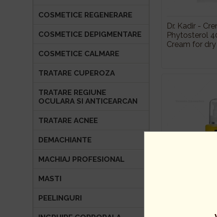
COSMETICE REGENERARE
Dr. Kadir - Cr
COSMETICE DEPIGMENTARE
Phytosterol 4
Cream for dry 
COSMETICE CALMARE
TRATARE CUPEROZA
TRATARE REGIUNE
OCULARA SI ANTICEARCAN
TRATARE ACNEE
DEMACHIANTE
MACHIAJ PROFESIONAL
MASTI
Dr. Kadir - Ser
Phytosterol 4
PEELINGURI
30 ml