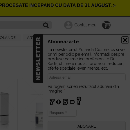
I PROCESATE INCEPAND CU DATA DE
31
AUGUST. >
Contul meu
YOLANDEI
ARTICOLE
EVENIMENTE
CONTACT
Aboneaza-te
La newsletter-ul Yolanda Cosmetics si vei
primi periodic pe email informatii despre
produse cosmetice profesionale Dr.
Kadir, ultimele noutati, promotii, reduceri,
oferte speciale, evenimente, etc.
Va rugam scrieti rezultatul adunarii din
imagine
*