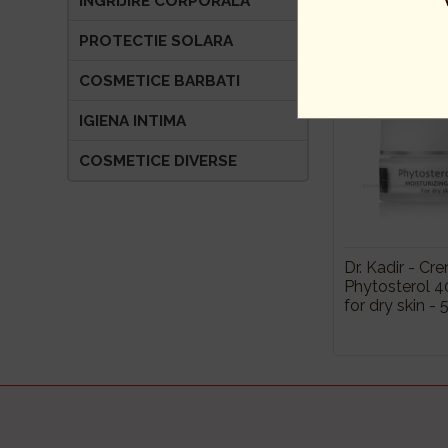
INGRIJIRE CORPORALA
PROTECTIE SOLARA
COSMETICE BARBATI
IGIENA INTIMA
COSMETICE DIVERSE
Dr. Kadir - Cr
Phytosterol 4
for dry skin - 