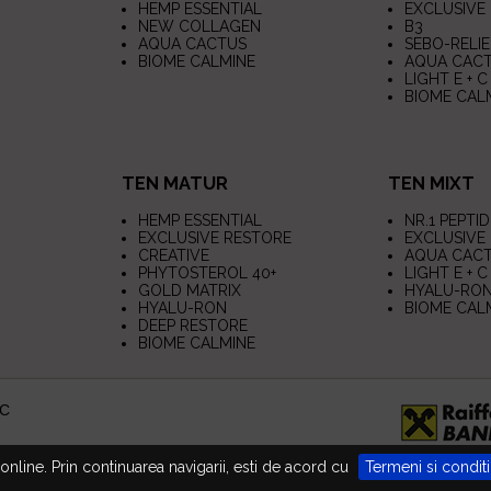
HEMP ESSENTIAL
EXCLUSIVE
NEW COLLAGEN
B3
AQUA CACTUS
SEBO-RELIE
BIOME CALMINE
AQUA CAC
LIGHT E + C
BIOME CAL
TEN MATUR
TEN MIXT
HEMP ESSENTIAL
NR.1 PEPTID
EXCLUSIVE RESTORE
EXCLUSIVE
CREATIVE
AQUA CAC
PHYTOSTEROL 40+
LIGHT E + C
GOLD MATRIX
HYALU-RO
HYALU-RON
BIOME CAL
DEEP RESTORE
BIOME CALMINE
C
tor produse cosmetice profesionale Dr. Kadir
nline. Prin continuarea navigarii, esti de acord cu
Termeni si conditi