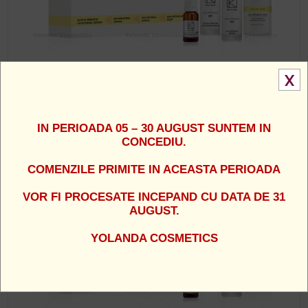
X
Dr. Kadir - LIGHTENING KIT
1071 Lei
IN PERIOADA 05 – 30 AUGUST SUNTEM IN
CONCEDIU.
COMENZILE PRIMITE IN ACEASTA PERIOADA
VOR FI PROCESATE INCEPAND CU DATA DE 31
AUGUST.
YOLANDA COSMETICS