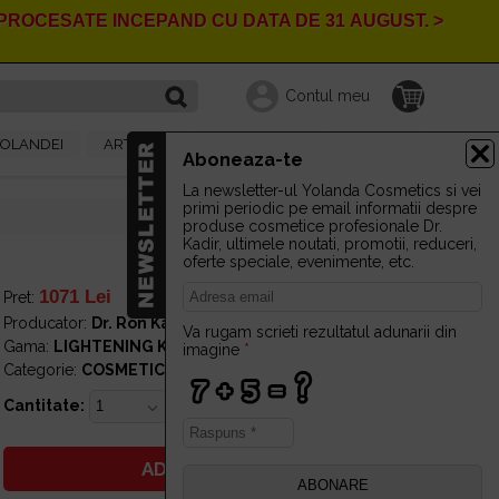
I PROCESATE INCEPAND CU DATA DE
31
AUGUST. >
Contul meu
YOLANDEI
ARTICOLE
EVENIMENTE
CONTACT
Aboneaza-te
La newsletter-ul Yolanda Cosmetics si vei
primi periodic pe email informatii despre
produse cosmetice profesionale Dr.
Kadir, ultimele noutati, promotii, reduceri,
oferte speciale, evenimente, etc.
1071 Lei
IN STOC
Pret:
Producator:
Dr. Ron Kadir Laboratories Ltd.
Va rugam scrieti rezultatul adunarii din
Gama:
LIGHTENING KIT
imagine
*
Categorie:
COSMETICE DEPIGMENTARE
Cantitate:
ADAUGA IN COS