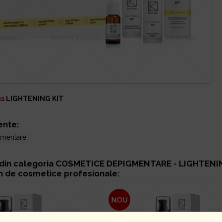
us
LIGHTENING KIT
ente:
gmentare
din categoria
COSMETICE DEPIGMENTARE - LIGHTENI
n de cosmetice profesionale: