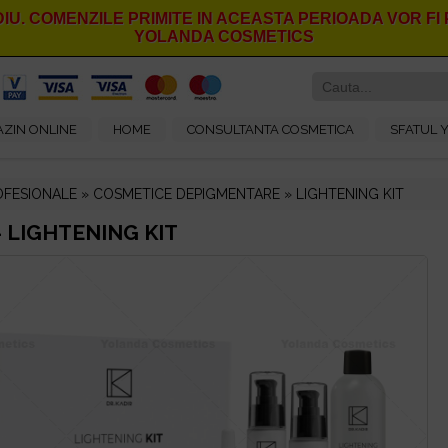
IU. COMENZILE PRIMITE IN ACEASTA PERIOADA VOR F
YOLANDA COSMETICS
ZIN ONLINE
HOME
CONSULTANTA COSMETICA
SFATUL 
OFESIONALE »
COSMETICE DEPIGMENTARE
»
LIGHTENING KIT
- LIGHTENING KIT