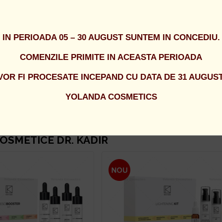
IN PERIOADA 05 – 30 AUGUST SUNTEM IN CONCEDIU.
COMENZILE PRIMITE IN ACEASTA PERIOADA
LIGHTENING KIT - ALPHA
Dr. Kadir - LIGHTENING KIT - 
VOR FI PROCESATE INCEPAND CU DATA DE 31 AUGUST
GHTENING SERUM
RETINOL SERUM
YOLANDA COSMETICS
442 Lei
OSMETICE DR. KADIR