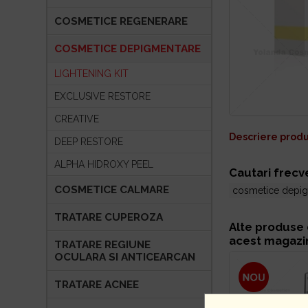
COSMETICE REGENERARE
COSMETICE DEPIGMENTARE
LIGHTENING KIT
EXCLUSIVE RESTORE
CREATIVE
Descriere prod
DEEP RESTORE
ALPHA HIDROXY PEEL
Cautari frecv
COSMETICE CALMARE
cosmetice depi
TRATARE CUPEROZA
Alte produse 
acest magazi
TRATARE REGIUNE
OCULARA SI ANTICEARCAN
TRATARE ACNEE