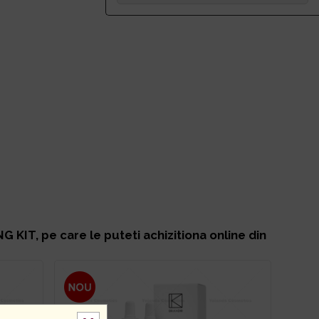
NG KIT
, pe care le puteti achizitiona online din