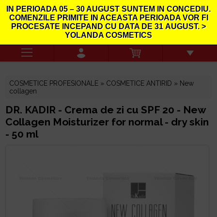
IN PERIOADA
05 – 30 AUGUST
SUNTEM IN CONCEDIU.
COMENZILE PRIMITE IN ACEASTA PERIOADA VOR FI
PROCESATE INCEPAND CU DATA DE
31
AUGUST. >
YOLANDA COSMETICS
COSMETICE PROFESIONALE »
COSMETICE ANTIRID
»
New
collagen
DR. KADIR - Crema de zi cu SPF 20 - New
Collagen Moisturizer for normal - dry skin
- 50 ml