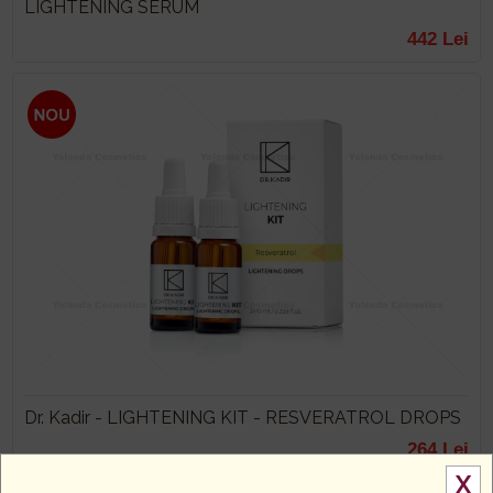
LIGHTENING SERUM
442 Lei
Dr. Kadir - LIGHTENING KIT - RESVERATROL DROPS
264 Lei
X