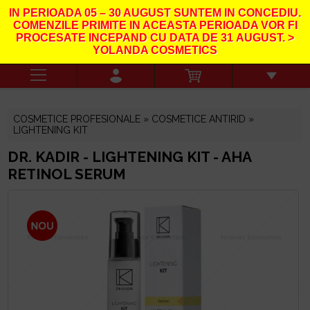
IN PERIOADA
05 – 30 AUGUST
SUNTEM IN CONCEDIU.
COMENZILE PRIMITE IN ACEASTA PERIOADA VOR FI
PROCESATE INCEPAND CU DATA DE
31
AUGUST. >
YOLANDA COSMETICS
COSMETICE PROFESIONALE »
COSMETICE ANTIRID
»
LIGHTENING KIT
DR. KADIR - LIGHTENING KIT - AHA
RETINOL SERUM