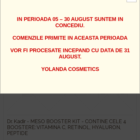
NOUTATI COSMETICE DR. KADIR
IN PERIOADA 05 – 30 AUGUST SUNTEM IN
CONCEDIU.
COMENZILE PRIMITE IN ACEASTA PERIOADA
VOR FI PROCESATE INCEPAND CU DATA DE 31
AUGUST.
YOLANDA COSMETICS
Dr. Kadir - MESO BOOSTER KIT - CONTINE CELE 4
BOOSTERE: VITAMINA C, RETINOL, HYALURON,
PEPTIDE